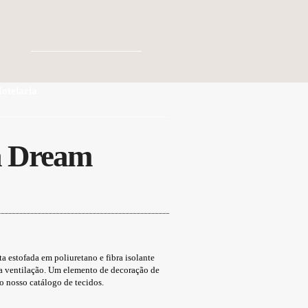
otelaria
a Dream
ice
nge:
3,00 €
rough
9,00 €
estofada em poliuretano e fibra isolante
 a ventilação. Um elemento de decoração de
o nosso catálogo de tecidos.