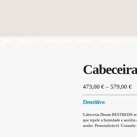
Bases
Cabeceiras
Complementos
Contactos
Consultoria Live
H
Cabeceir
Pr
473,00
€
–
579,00
€
ra
47
Descritivo
th
57
Cabeceira Dream BESTBED® reta 
que repele a humidade e auxilia
sonho. Personalizável. Consulte 