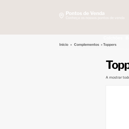
Pontos de Venda
Conheça os nossos pontos de venda
Colchões
B
Início
»
Complementos
» Toppers
Top
A mostrar tod