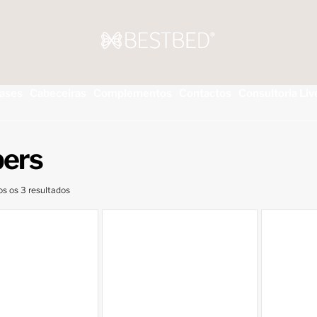
ases
Cabeceiras
Complementos
Contactos
Consultoria Liv
pers
os os 3 resultados