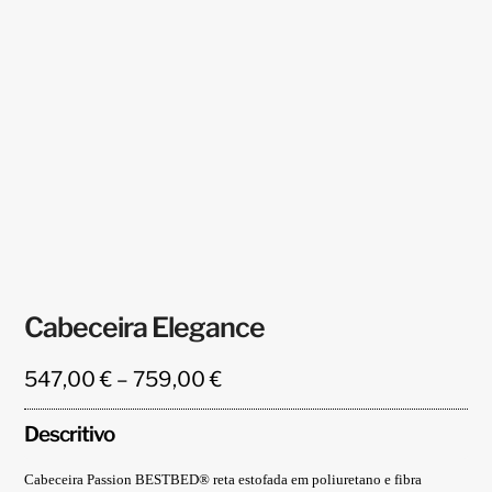
Cabeceira Elegance
Price
547,00
€
–
759,00
€
range:
547,00 €
Descritivo
through
759,00 €
Cabeceira Passion BESTBED® reta estofada em poliuretano e fibra