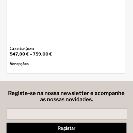
Cabeceira Queen
Price
547,00
€
–
759,00
€
range:
This
product
547,00 €
Ver opções
has
through
multiple
759,00 €
variants.
The
options
may
Registe-se na nossa newsletter e acompanhe
be
as nossas novidades.
chosen
on
the
product
page