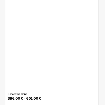
Cabeceira Divine
Price
386,00
€
–
601,00
€
range:
This