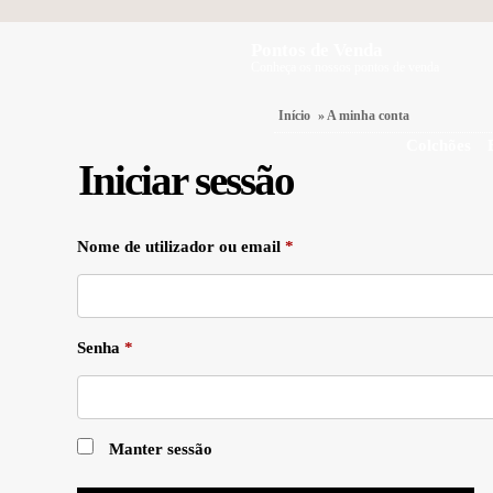
Pontos de Venda
Conheça os nossos pontos de venda
Início
» A minha conta
Colchões
Iniciar sessão
Obrigatório
Nome de utilizador ou email
*
Obrigatório
Senha
*
Manter sessão