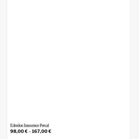
options
may
be
chosen
on
the
product
page
Edredon Innocence Percal
Price
98,00
€
–
167,00
€
range:
This