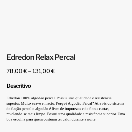
Edredon Relax Percal
Price
78,00
€
–
131,00
€
range:
78,00 €
Descritivo
through
131,00 €
Edredon 100% algodão percal. Possui uma qualidade e resistência
superior. Muito suave e macio. Porquê Algodão Percal? Através do sistema
de fiação percal o algodão é livre de impurezas e de fibras curtas,
revelando-se mais limpo. Possui uma qualidade e resistência superior. Uma
boa escolha para quem costuma ter calor durante a noite.