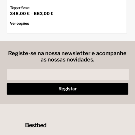
Topper Sense
Price
348,00
€
–
663,00
€
range:
This
product
348,00 €
Ver opções
has
through
multiple
663,00 €
variants.
The
options
may
Registe-se na nossa newsletter e acompanhe
be
as nossas novidades.
chosen
on
the
product
page
Bestbed